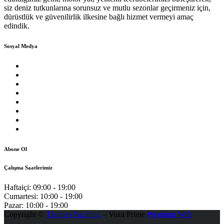
siz deniz tutkunlarına sorunsuz ve mutlu sezonlar geçirmeniz için,
dürüstlük ve güvenilirlik ilkesine bağlı hizmet vermeyi amaç
edindik.
Sosyal Medya
Abone Ol
Çalışma Saatlerimiz
Haftaiçi:
09:00 - 19:00
Cumartesi:
10:00 - 19:00
Pazar:
10:00 - 19:00
Copyright ©
Thames Yachting
– Voza Prime
Premium Web