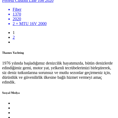
Ferretti Custom Line 106 2020
Fiber
1370
2020
2 × MTU 16V 2000
1
2
Thames Yachting
1976 yılında başladığımız denizcilik hayatımızda, bütün denizlerde
edindiğimiz gemi, motor yat, yelkenli tecrübelerimizi birleştirerek,
siz deniz tutkunlarına sorunsuz ve mutlu sezonlar geçirmeniz için,
dürüstlük ve güvenilirlik ilkesine bağlı hizmet vermeyi amaç
edindik.
Sosyal Medya