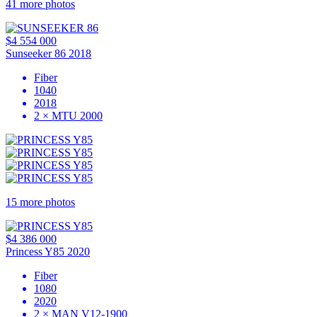
41 more photos
$4 554 000
Sunseeker 86 2018
Fiber
1040
2018
2 × MTU 2000
15 more photos
$4 386 000
Princess Y85 2020
Fiber
1080
2020
2 × MAN V12-1900