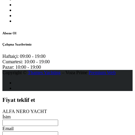
Abone Ol
Çalışma Saatlerimiz
Haftaiçi:
09:00 - 19:00
Cumartesi:
10:00 - 19:00
Pazar:
10:00 - 19:00
Copyright ©
Thames Yachting
– Voza Prime
Premium Web
Fiyat teklif et
ALFA NERO YACHT
İsim
Email