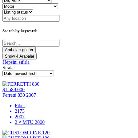
Search by keywords
Show
4
Arabalar
Hepsini sıfırla
Sırala:
$1 589 000
Ferretti 830 2007
Fiber
2173
2007
2 × MTU 2000