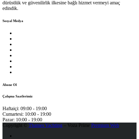
dürüstlük ve güvenilirlik ilkesine bağlı hizmet vermeyi amaç
edindik.
Sosyal Medya
Abone Ol
Çalışma Saatlerimiz
Haftaiçi:
09:00 - 19:00
Cumartesi:
10:00 - 19:00
Pazar:
10:00 - 19:00
Copyright ©
Thames Yachting
– Voza Prime
Premium Web